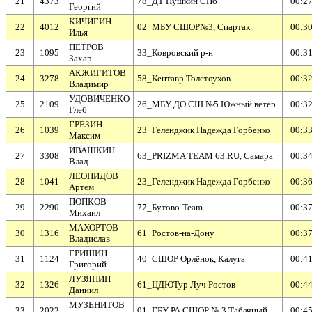
21
4373
78_ДТ Пушкин СПб
00:27
Георгий
КИЧИГИН
22
4012
02_МБУ СШОР№3, Спартак
00:30
Илья
ПЕТРОВ
23
1095
33_Ковровский р-н
00:31
Захар
АКЖИГИТОВ
24
3278
58_Кентавр Толстоухов
00:32
Владимир
УДОВИЧЕНКО
25
2109
26_МБУ ДО СШ №5 Южный ветер
00:32
Глеб
ГРЕЗИН
26
1039
23_Геленджик Надежда Горбенко
00:33
Максим
ИВАШКИН
27
3308
63_PRIZMA TEAM 63.RU, Самара
00:34
Влад
ЛЕОНИДОВ
28
1041
23_Геленджик Надежда Горбенко
00:36
Артем
ПОПКОВ
29
2290
77_Бутово-Team
00:37
Михаил
МАХОРТОВ
30
1316
61_Ростов-на-Дону
00:37
Владислав
ГРИШИН
31
1124
40_СШОР Орлёнок, Калуга
00:41
Григорий
ЛУЗЯНИН
32
1326
61_ЦДЮТур Луч Ростов
00:44
Даниил
МУЗЕНИТОВ
33
2022
01_ГБУ РА СШОР № 3 Табачный
00:45