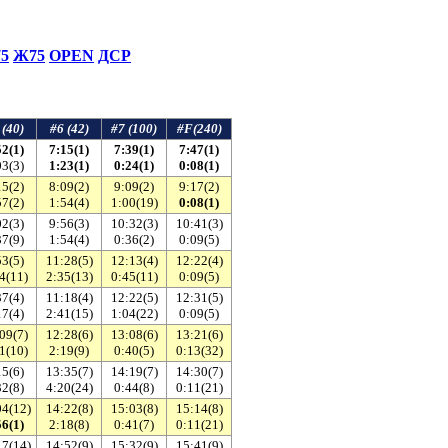
5
Ж75
ОPEN
ДСР
 (40)
#6 (42)
#7 (100)
#F(240)
52(1)
7:15(1)
7:39(1)
7:47(1)
03(3)
1:23(1)
0:24(1)
0:08(1)
15(2)
8:09(2)
9:09(2)
9:17(2)
57(2)
1:54(4)
1:00(19)
0:08(1)
02(3)
9:56(3)
10:32(3)
10:41(3)
37(9)
1:54(4)
0:36(2)
0:09(5)
53(5)
11:28(5)
12:13(4)
12:22(4)
4(11)
2:35(13)
0:45(11)
0:09(5)
37(4)
11:18(4)
12:22(5)
12:31(5)
17(4)
2:41(15)
1:04(22)
0:09(5)
09(7)
12:28(6)
13:08(6)
13:21(6)
1(10)
2:19(9)
0:40(5)
0:13(32)
15(6)
13:35(7)
14:19(7)
14:30(7)
32(8)
4:20(24)
0:44(8)
0:11(21)
04(12)
14:22(8)
15:03(8)
15:14(8)
56(1)
2:18(8)
0:41(7)
0:11(21)
17(14)
14:52(9)
15:32(9)
15:41(9)