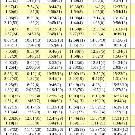
1:27(5)
1:44(14)
0:58(62)
1:39(2)
1:06(8)
0:57(14)
6:17(4)
7:54(3)
8:44(3)
10:38(3)
11:43(2)
12:37(2)
1:30(6)
1:37(6)
0:50(31)
1:54(8)
1:05(6)
0:54(11)
7:06(9)
8:39(8)
9:24(7)
11:08(4)
12:14(3)
13:10(3)
2:19(53)
1:33(2)
0:45(13)
1:44(4)
1:06(8)
0:56(13)
6:53(7)
8:38(7)
9:23(6)
11:50(8)
12:53(6)
13:32(4)
1:57(24)
1:45(15)
0:45(13)
2:27(32)
1:03(4)
0:39(1)
8:07(14)
10:01(13)
10:53(13)
12:59(11)
14:05(10)
14:56(7)
1:43(13)
1:54(28)
0:52(40)
2:06(15)
1:06(8)
0:51(6)
7:05(8)
8:53(9)
9:46(8)
11:36(7)
12:38(5)
14:34(5)
1:52(20)
1:48(21)
0:53(43)
1:50(6)
1:02(3)
1:56(74)
6:02(3)
8:02(4)
8:53(5)
11:23(6)
12:31(4)
14:34(5)
1:25(4)
2:00(35)
0:51(34)
2:30(35)
1:08(14)
2:03(76)
8:36(19)
10:12(14)
10:53(13)
13:02(12)
13:52(9)
15:23(9)
2:07(43)
1:36(5)
0:41(4)
2:09(19)
0:50(1)
1:31(43)
6:25(5)
8:27(6)
9:46(8)
13:19(13)
14:26(11)
15:53(10)
1:39(10)
2:02(37)
1:19(100)
3:33(70)
1:07(11)
1:27(39)
10:13(35)
11:59(30)
12:59(32)
15:03(22)
16:13(20)
16:57(14)
1:51(18)
1:46(17)
1:00(68)
2:04(13)
1:10(19)
0:44(4)
8:22(15)
10:17(15)
11:33(18)
13:54(15)
15:02(12)
16:29(13)
2:10(44)
1:55(29)
1:16(95)
2:21(27)
1:08(14)
1:27(39)
10:23(36)
12:01(31)
12:47(29)
14:46(19)
15:57(19)
17:31(17)
1:19(1)
1:38(8)
0:46(18)
1:59(11)
1:11(21)
1:34(49)
9:58(32)
11:45(28)
12:28(26)
14:28(18)
15:38(15)
16:27(12)
1:21(3)
1:47(18)
0:43(6)
2:00(12)
1:10(19)
0:49(5)