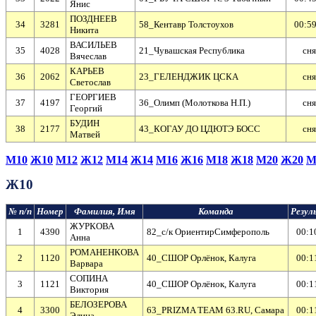
Янис
ПОЗДНЕЕВ
34
3281
58_Кентавр Толстоухов
00:59
Никита
ВАСИЛЬЕВ
35
4028
21_Чувашская Республика
cня
Вячеслав
КАРЬЕВ
36
2062
23_ГЕЛЕНДЖИК ЦСКА
cня
Светослав
ГЕОРГИЕВ
37
4197
36_Олимп (Молоткова Н.П.)
cня
Георгий
БУДИН
38
2177
43_КОГАУ ДО ЦДЮТЭ БОСС
cня
Матвей
М10
Ж10
М12
Ж12
М14
Ж14
М16
Ж16
М18
Ж18
М20
Ж20
М
Ж10
№ п/п
Номер
Фамилия, Имя
Команда
Резу
ЖУРКОВА
1
4390
82_с/к ОриентирСимферополь
00:1
Анна
РОМАНЕНКОВА
2
1120
40_СШОР Орлёнок, Калуга
00:1
Варвара
СОПИНА
3
1121
40_СШОР Орлёнок, Калуга
00:1
Виктория
БЕЛОЗЕРОВА
4
3300
63_PRIZMA TEAM 63.RU, Самара
00:1
Элина