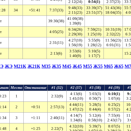
2:12(24)
0:54(1)
2:37(23)
33:
9:48(33)
33:39(37)
51:43(36)
55:
:28
34
+51:41
7:37(33)
2:11(23)
23:51(37)
18:04(35)
4:0
41:09(38)
т
39:30(38)
1:39(8)
6:34(26)
7:59(21)
10:31(19)
17:
т
4:05(25)
2:29(30)
1:25(10)
2:32(22)
6:3
4:27(10)
5:55(9)
11:56(23)
13:
т
2:31(11)
1:56(19)
1:28(12)
6:01(31)
1:5
3:53(6)
5:10(5)
т
2:13(6)
15:
1:40(9)
1:17(7)
Э
ЖЭ
М21К
Ж21К
М35
Ж35
М45
Ж45
М55
Ж55
М65
Ж65
М7
льтат
Место
Отставание
#1 (32)
#2 (37)
#3 (38)
#4 (39)
#5
4:13(6)
5:03(3)
6:10(1)
9:
0:23
1
2:32(9)
1:41(10)
0:50(7)
1:07(4)
3:
4:44(11)
5:28(5)
6:25(2)
10
1:14
2
+0:51
2:57(13)
1:47(12)
0:44(4)
0:57(2)
4:
4:14(7)
5:12(4)
7:55(4)
11
1:34
3
+1:11
2:40(11)
1:34(6)
0:58(10)
2:43(17)
3:
4:32(10)
5:39(7)
8:07(5)
11
1:48
4
+1:25
2:22(7)
2:10(20)
1:07(14)
2:28(13)
3: