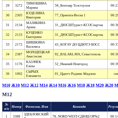
ТИМОШИНА
29
3272
58_Кентавр Толстоухов
00:2
Марина
КУДЕЛИНА
30
2305
77_Ориента-Весна 1
00:2
Виктория
МАЗИКИНА
31
2134
31_ДЮСШТурист-КСОСпартак
00:3
Арина
КУЦЕНКО
32
2133
31_ДЮСШТурист-КСОСпартак
00:3
Екатерина
ШИШКИНА
33
2172
43_КОГАУ ДО ЦДЮТЭ БОСС
00:3
Василиса
МОЛОДЕЦКАЯ
34
2387
92_BALAKLAVA, Севастополь
00:3
Анастасия
КАЗАЧЕК
35
1176
52_Нижний Новгород
00:3
Елена
СЫРЫХ
36
1002
01_Цдютэ Родник Абадзеш
cн
Елизавета
М10
Ж10
М12
Ж12
М14
Ж14
М16
Ж16
М18
Ж18
М20
Ж20
М
М12
№
Номер
Фамилия, Имя
Команда
Резул
п/п
ЗДЕБЛОВСКИЙ
1
3388
78_NORD WEST-СДЮШ ОР№2
00:1