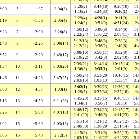
3:20(2)
8:44(18)
9:20(10)
11
2:00
5
+1:37
2:04(3)
1:16(2)
5:24(33)
0:36(1)
2:
3:29(4)
4:20(1)
9:11(9)
11
2:19
6
+1:56
2:05(4)
1:24(3)
0:51(9)
4:51(24)
2:
4:50(12)
6:06(9)
8:14(6)
11
2:23
7
+2:00
2:28(8)
2:22(24)
1:16(22)
2:08(11)
3:
5:12(13)
5:48(8)
7:28(3)
12
2:48
8
+2:25
3:00(14)
2:12(21)
0:36(2)
1:40(6)
4:
6:08(16)
6:50(11)
8:52(8)
12
2:52
9
+2:29
3:49(17)
2:19(22)
0:42(3)
2:02(10)
3:
7:39(21)
8:14(14)
10:15(14)
13:
3:34
10
+3:11
6:03(26)
1:36(8)
0:35(1)
2:01(9)
2:
7:50(24)
8:53(20)
10:46(15)
14:
4:46
11
+4:23
5:47(25)
2:03(15)
1:03(13)
1:53(7)
3:
3:02(1)
9:39(23)
12:36(19)
14:
5:00
12
+4:37
1:33(1)
1:29(5)
6:37(34)
2:57(18)
1:
7:45(23)
8:35(15)
9:40(11)
14:
5:13
13
+4:50
6:11(28)
1:34(6)
0:50(7)
1:05(3)
5:
6:48(17)
7:34(13)
12:15(17)
14:
5:26
14
+5:03
4:07(18)
2:41(29)
0:46(5)
4:41(23)
2:
5:51(15)
7:21(12)
9:52(12)
15:
6:02
15
+5:39
3:03(15)
2:48(30)
1:30(29)
2:31(14)
5:
4:15(8)
5:31(6)
9:55(13)
15:
6:06
16
+5:43
2:12(5)
2:03(15)
1:16(22)
4:24(22)
5: