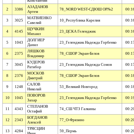
Константин
АЗАДАНОВ
2
3386
78_NORD WEST-СДЮШ ОР№2
00:1
Артем
МАТВИЕНКО
3
3025
10_Республика Карелия
00:1
Савелий
ЩУЧКИН
4
4145
23_ЦСКА Геленджик
00:1
Михаил
ДОЛГИЕР
5
1043
23_Геленджик Надежда Горбенко
00:1
Данил
ЛЯШКОВ
6
2375
78_СШОР Экран-Белов
00:1
Владимир
КУДЕРОВ
7
3045
23_Геленджик Надежда Сомов
00:1
Ратибор
МОСКОВ
8
2376
78_СШОР Экран-Белов
00:1
Дмитрий
САЛОВ
9
1248
53_Великий Новгород
00:1
Николай
ПОВОРОВ
10
1045
23_Геленджик Надежда Горбенко
00:1
Захар
СТЕПАНОВ
11
4343
74_СШ ЧТЗ Галкины
00:2
Остафий
БОГДАНОВ
12
2343
77_О-Фрязино
00:2
Алексей
ТРЯСЦИН
13
4284
59_Пермь
00:2
Иван