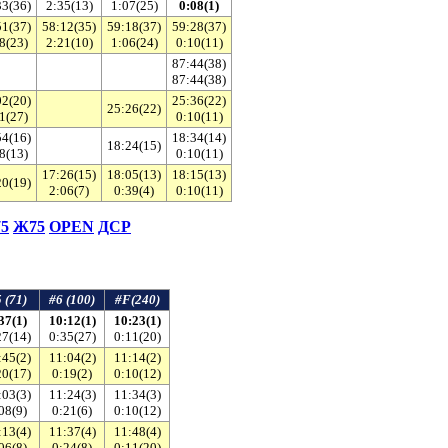
33(36)
2:35(13)
1:07(25)
0:08(1)
51(37)
58:12(35)
59:18(37)
59:28(37)
8(23)
2:21(10)
1:06(24)
0:10(11)
87:44(38)
87:44(38)
02(20)
25:36(22)
25:26(22)
1(27)
0:10(11)
54(16)
18:34(14)
18:24(15)
8(13)
0:10(11)
17:26(15)
18:05(13)
18:15(13)
20(19)
2:06(7)
0:39(4)
0:10(11)
5
Ж75
ОPEN
ДСР
 (71)
#6 (100)
#F(240)
37(1)
10:12(1)
10:23(1)
27(14)
0:35(27)
0:11(20)
:45(2)
11:04(2)
11:14(2)
20(17)
0:19(2)
0:10(12)
:03(3)
11:24(3)
11:34(3)
08(9)
0:21(6)
0:10(12)
:13(4)
11:37(4)
11:48(4)
06(8)
0:24(8)
0:11(20)