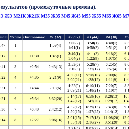
 результатов (промежуточные времена).
Э
ЖЭ
М21К
Ж21К
М35
Ж35
М45
Ж45
М55
Ж55
М65
Ж65
М7
ьтат
Место
Отставание
#1 (32)
#2 (37)
#3 (44)
#4 (38)
#5
3:00(2)
3:58(1)
4:49(1)
5:
:47
1
1:59(4)
1:01(1)
0:58(2)
0:51(2)
1:
2:49(1)
4:11(2)
5:18(2)
6:
:17
2
+1:30
1:45(1)
1:04(2)
1:22(9)
1:07(5)
0:
3:53(6)
5:28(7)
6:25(5)
8:
:41
3
+2:54
2:43(13)
1:10(3)
1:35(17)
0:57(4)
1:
4:30(11)
5:58(10)
7:09(6)
8:
:22
4
+4:35
2:21(9)
2:09(21)
1:28(12)
1:11(9)
1:4
4:22(9)
6:10(11)
7:20(7)
8:
:31
5
+4:44
2:13(6)
2:09(21)
1:48(21)
1:10(7)
1:
5:14(17)
6:59(16)
8:28(13)
10:
:21
6
+5:34
3:32(20)
1:42(12)
1:45(20)
1:29(17)
1:4
4:32(12)
6:29(13)
7:43(8)
9:
:30
7
+6:43
2:42(12)
1:50(15)
1:57(25)
1:14(12)
1:
5:01(15)
7:17(18)
11:08(20)
12:
:14
8
+7:27
3:06(16)
1:55(18)
2:16(27)
3:51(28)
0:
3:21(4)
8:03(23)
8:53(14)
13: