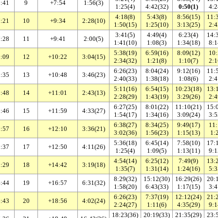
:41
9
+7:54
1:56(3)
1:25(4)
4:42(32)
0:50(1)
4:2
4:18(8)
5:43(8)
8:56(15)
11:
:21
10
+9:34
2:28(10)
1:50(15)
1:25(10)
3:13(25)
2:4
3:41(5)
4:49(4)
6:23(4)
14:
:28
11
+9:41
2:00(5)
1:41(10)
1:08(3)
1:34(18)
8:1
5:38(19)
6:59(16)
8:09(12)
10:
:09
12
+10:22
3:04(15)
2:34(32)
1:21(8)
1:10(7)
2:1
6:26(23)
8:04(24)
9:12(16)
11:
:35
13
+10:48
3:46(23)
2:40(33)
1:38(18)
1:08(6)
2:4
5:11(16)
6:54(15)
10:23(18)
13:
:48
14
+11:01
2:43(13)
2:28(29)
1:43(19)
3:29(26)
2:4
6:27(25)
8:01(22)
11:10(21)
15:
:46
15
+11:59
4:33(27)
1:54(17)
1:34(16)
3:09(24)
3:5
6:38(27)
8:34(25)
9:49(17)
11:
:57
16
+12:10
3:36(21)
3:02(36)
1:56(23)
1:15(13)
1:
5:36(18)
6:45(14)
7:58(10)
17:
:37
17
+12:50
4:11(26)
1:25(4)
1:09(5)
1:13(11)
9:1
4:54(14)
6:25(12)
7:49(9)
13:
:29
18
+14:42
3:19(18)
1:35(7)
1:31(14)
1:24(16)
5:3
8:29(32)
15:12(30)
16:29(26)
20:
:44
19
+16:57
6:31(32)
1:58(20)
6:43(33)
1:17(15)
3:4
6:26(23)
7:37(19)
12:12(24)
21:
:43
20
+18:56
4:02(24)
2:24(27)
1:11(6)
4:35(29)
9:1
18:23(36)
20:19(33)
21:35(29)
23: