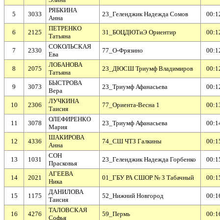
РЯБКИНА
5
3033
23_Геленджик Надежда Сомов
00:1
Анна
ПЕТРЕНКО
6
2125
31_БОЦДЮТиЭ Ориентир
00:1
Татьяна
СОКОЛЬСКАЯ
7
2330
77_О-Фрязино
00:1
Ева
ЛОБАНОВА
8
2075
23_ДЮСШ Триумф Владимиров
00:1
Татьяна
БЫСТРОВА
9
3073
23_Триумф Афанасьева
00:1
Вера
ЛУЧКИНА
10
2306
77_Ориента-Весна 1
00:1
Таисия
ОЛЕФИРЕНКО
11
3078
23_Триумф Афанасьева
00:1
Мария
ШАКИРОВА
12
4336
74_СШ ЧТЗ Галкины
00:1
Анна
СОН
13
1031
23_Геленджик Надежда Горбенко
00:1
Прасковья
АГЕЕВА
14
2021
01_ГБУ РА СШОР № 3 Табачный
00:1
Ника
ДАНИЛОВА
15
1175
52_Нижний Новгород
00:1
Таисия
ТАЛОВСКАЯ
16
4276
59_Пермь
00:1
Софья