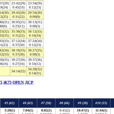
57(29)
23:42(29)
23:54(29)
18(24)
0:45(33)
0:12(23)
14(30)
29:45(30)
29:54(30)
22(25)
0:31(22)
0:09(9)
40(31)
30:05(31)
30:13(31)
48(6)
0:25(11)
0:08(3)
25(32)
35:56(33)
36:12(33)
35(35)
0:31(22)
0:16(34)
35(33)
37:12(34)
37:24(34)
01(23)
0:37(30)
0:12(23)
42(34)
38:19(35)
38:27(35)
52(33)
0:37(30)
0:08(3)
00(35)
39:27(36)
39:37(36)
08(16)
0:27(16)
0:10(12)
34:28(32)
34:14(32)
0:14(31)
5
Ж75
ОPEN
ДСР
#5 (62)
#6 (63)
#7 (58)
#8 (46)
#9 (38)
#10 (35)
5:20(1)
7:04(1)
8:02(1)
9:41(2)
10:47(1)
11:44(1)