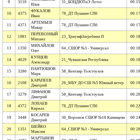
9
3110
31_БОЦДЮТиЭ Лотос
00:15
Илья
ФУКАЛОВ
10
4375
78_ДТ Пушкин СПб
00:17
Иван
АРТЕМЬЕВ
11
4371
78_ДТ Пушкин СПб
00:17
Макар
ПЕРЕВОЗНЫЙ
12
1081
23_ТриумфЗагребина П
00:18
Михаил
МИХАЙЛОВ
13
1350
64_СШОР №3 - Универсал
00:18
Олег
КУПЦОВ
14
4029
21_Чувашская Республика
00:18
Александр
ПАНТЮШОВ
15
3280
58_Кентавр Толстоухов
00:19
Марк
КАРАПЕЕВ
16
2108
26_МБУ ДО СШ №5 Южный ветер
00:19
Дмитрий
ЛИФАНОВ
17
3279
58_Кентавр Толстоухов
00:20
Дмитрий
ЛОПАЕВ
18
4372
78_ДТ Пушкин СПб
00:22
Кирилл
КОСАРЕВ
19
3448
36_Воронеж СШОР №18 Канищева
00:24
Дмитрий
ШЕЙКО
20
1351
64_СШОР №3 - Универсал
00:26
Максим
МАРТЫНОВ