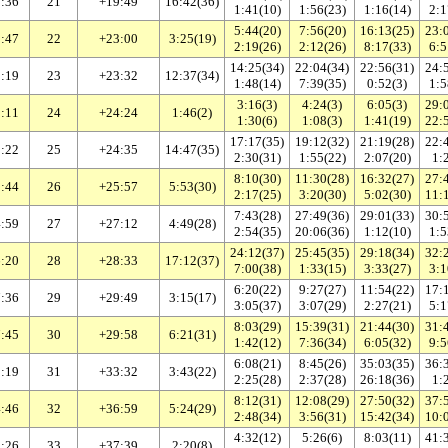
:36
21
+19:49
16:42(36)
1:41(10)
1:56(23)
1:16(14)
2:1
5:44(20)
7:56(20)
16:13(25)
23:
:47
22
+23:00
3:25(19)
2:19(26)
2:12(26)
8:17(33)
6:5
14:25(34)
22:04(34)
22:56(31)
24:
:19
23
+23:32
12:37(34)
1:48(14)
7:39(35)
0:52(3)
1:5
3:16(3)
4:24(3)
6:05(3)
29:
:11
24
+24:24
1:46(2)
1:30(6)
1:08(3)
1:41(19)
22:
17:17(35)
19:12(32)
21:19(28)
22:
:22
25
+24:35
14:47(35)
2:30(31)
1:55(22)
2:07(20)
1:
8:10(30)
11:30(28)
16:32(27)
27:
:44
26
+25:57
5:53(30)
2:17(25)
3:20(30)
5:02(30)
11:
7:43(28)
27:49(36)
29:01(33)
30:
:59
27
+27:12
4:49(28)
2:54(35)
20:06(36)
1:12(10)
1:5
24:12(37)
25:45(35)
29:18(34)
32:
:20
28
+28:33
17:12(37)
7:00(38)
1:33(15)
3:33(27)
3:1
6:20(22)
9:27(27)
11:54(22)
17:
:36
29
+29:49
3:15(17)
3:05(37)
3:07(29)
2:27(21)
5:1
8:03(29)
15:39(31)
21:44(30)
31:
:45
30
+29:58
6:21(31)
1:42(12)
7:36(34)
6:05(32)
9:5
6:08(21)
8:45(26)
35:03(35)
36:
:19
31
+33:32
3:43(22)
2:25(28)
2:37(28)
26:18(36)
1:
8:12(31)
12:08(29)
27:50(32)
37:
:46
32
+36:59
5:24(29)
2:48(34)
3:56(31)
15:42(34)
10:
4:32(12)
5:26(6)
8:03(11)
41:
:26
33
+37:39
2:20(8)