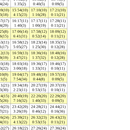
4(24)
1:35(2)
0:40(5)
0:09(5)
39(10)
15:54(10)
17:10(10)
17:21(10)
3(18)
4:15(23)
1:16(28)
0:11(21)
37(17)
16:17(11)
17:17(11)
17:28(11)
4(29)
1:40(3)
1:00(19)
0:11(21)
25(8)
17:06(14)
17:58(12)
18:09(12)
6(15)
6:41(31)
0:52(14)
0:11(21)
53(11)
16:58(12)
18:23(14)
18:35(15)
1(17)
5:05(27)
1:25(30)
0:12(28)
12(13)
16:59(13)
18:36(16)
18:48(16)
9(19)
3:47(21)
1:37(32)
0:12(28)
03(18)
18:03(16)
19:36(17)
19:46(17)
3(22)
3:00(18)
1:33(31)
0:10(11)
10(9)
19:04(17)
19:48(18)
19:57(18)
21(5)
7:54(34)
0:44(8)
0:09(5)
11(21)
19:34(18)
20:27(19)
20:37(19)
3(30)
2:23(11)
0:53(15)
0:10(11)
24(15)
20:40(19)
22:20(20)
22:29(20)
5(26)
7:16(32)
1:40(33)
0:09(5)
16(23)
23:42(20)
24:28(21)
24:44(21)
7(21)
3:26(19)
0:46(12)
0:16(36)
26(24)
25:39(21)
26:32(23)
26:43(23)
4(31)
4:13(22)
0:53(15)
0:11(21)
52(27)
26:18(22)
27:26(24)
27:36(24)