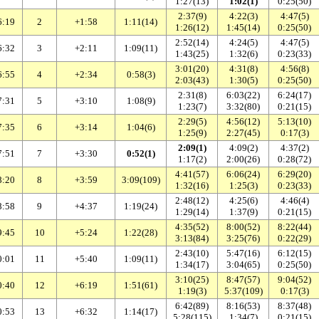
1:27(13)
1:02(1)
0:25(50)
2:37(9)
4:22(3)
4:47(5)
6:19
2
+1:58
1:11(14)
1:26(12)
1:45(14)
0:25(50)
2:52(14)
4:24(5)
4:47(5)
6:32
3
+2:11
1:09(11)
1:43(25)
1:32(6)
0:23(33)
3:01(20)
4:31(8)
4:56(8)
6:55
4
+2:34
0:58(3)
2:03(43)
1:30(5)
0:25(50)
2:31(8)
6:03(22)
6:24(17)
7:31
5
+3:10
1:08(9)
1:23(7)
3:32(80)
0:21(15)
2:29(5)
4:56(12)
5:13(10)
7:35
6
+3:14
1:04(6)
1:25(9)
2:27(45)
0:17(3)
2:09(1)
4:09(2)
4:37(2)
7:51
7
+3:30
0:52(1)
1:17(2)
2:00(26)
0:28(72)
4:41(57)
6:06(24)
6:29(20)
8:20
8
+3:59
3:09(109)
1:32(16)
1:25(3)
0:23(33)
2:48(12)
4:25(6)
4:46(4)
8:58
9
+4:37
1:19(24)
1:29(14)
1:37(9)
0:21(15)
4:35(52)
8:00(52)
8:22(44)
9:45
10
+5:24
1:22(28)
3:13(84)
3:25(76)
0:22(29)
2:43(10)
5:47(16)
6:12(15)
0:01
11
+5:40
1:09(11)
1:34(17)
3:04(65)
0:25(50)
3:10(25)
8:47(57)
9:04(52)
0:40
12
+6:19
1:51(61)
1:19(3)
5:37(109)
0:17(3)
6:42(89)
8:16(53)
8:37(48)
0:53
13
+6:32
1:14(17)
5:28(115)
1:34(7)
0:21(15)