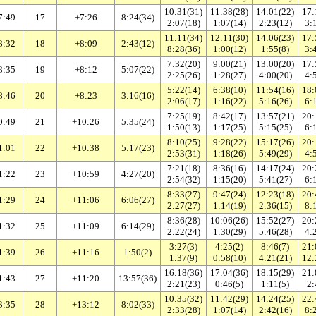
10:31(31)
11:38(28)
14:01(22)
17:
7:49
17
+7:26
8:24(34)
2:07(18)
1:07(14)
2:23(12)
3:
11:11(34)
12:11(30)
14:06(23)
17:
8:32
18
+8:09
2:43(12)
8:28(36)
1:00(12)
1:55(8)
3:
7:32(20)
9:00(21)
13:00(20)
17:
8:35
19
+8:12
5:07(22)
2:25(26)
1:28(27)
4:00(20)
4:
5:22(14)
6:38(10)
11:54(16)
18:
8:46
20
+8:23
3:16(16)
2:06(17)
1:16(22)
5:16(26)
6:
7:25(19)
8:42(17)
13:57(21)
20:
0:49
21
+10:26
5:35(24)
1:50(13)
1:17(25)
5:15(25)
6:
8:10(25)
9:28(22)
15:17(26)
20:
1:01
22
+10:38
5:17(23)
2:53(31)
1:18(26)
5:49(29)
4:
7:21(18)
8:36(16)
14:17(24)
20:
1:22
23
+10:59
4:27(20)
2:54(32)
1:15(20)
5:41(27)
6:
8:33(27)
9:47(24)
12:23(18)
20:
1:29
24
+11:06
6:06(27)
2:27(27)
1:14(19)
2:36(15)
8:
8:36(28)
10:06(26)
15:52(27)
20:
1:32
25
+11:09
6:14(29)
2:22(24)
1:30(29)
5:46(28)
4:
3:27(3)
4:25(2)
8:46(7)
21:
1:39
26
+11:16
1:50(2)
1:37(9)
0:58(10)
4:21(21)
12:
16:18(36)
17:04(36)
18:15(29)
21:
1:43
27
+11:20
13:57(36)
2:21(23)
0:46(5)
1:11(5)
2:
10:35(32)
11:42(29)
14:24(25)
22:
3:35
28
+13:12
8:02(33)
2:33(28)
1:07(14)
2:42(16)
8: