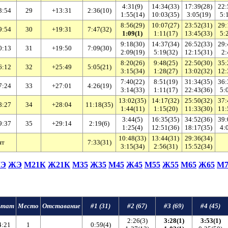
4:31(9)
14:34(33)
17:39(28)
22:
3:54
29
+13:31
2:36(10)
1:55(14)
10:03(35)
3:05(19)
5:
8:56(29)
10:07(27)
23:52(31)
29:
9:54
30
+19:31
7:47(32)
1:09(1)
1:11(17)
13:45(33)
5:
9:18(30)
14:37(34)
26:52(33)
29:
0:13
31
+19:50
7:09(30)
2:09(19)
5:19(32)
12:15(31)
2:
8:20(26)
9:48(25)
22:50(30)
35:
6:12
32
+25:49
5:05(21)
3:15(34)
1:28(27)
13:02(32)
12:
7:40(22)
8:51(19)
31:34(35)
36:
7:24
33
+27:01
4:26(19)
3:14(33)
1:11(17)
22:43(36)
5:
13:02(35)
14:17(32)
25:50(32)
37:
8:27
34
+28:04
11:18(35)
1:44(11)
1:15(20)
11:33(30)
11:
3:44(5)
16:35(35)
34:52(36)
39:
9:37
35
+29:14
2:19(6)
1:25(4)
12:51(36)
18:17(35)
4:
10:48(33)
13:44(31)
29:36(34)
ят
7:33(31)
3:15(34)
2:56(31)
15:52(34)
Э
ЖЭ
М21К
Ж21К
М35
Ж35
М45
Ж45
М55
Ж55
М65
Ж65
М7
ьтат
Место
Отставание
#1 (31)
#2 (67)
#3 (69)
#4 (45)
2:26(3)
3:28(1)
3:53(1)
4:21
1
0:59(4)