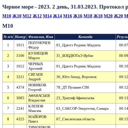
Черное море - 2023. 2 день, 31.03.2023. Протокол
М10
Ж10
М12
Ж12
М14
Ж14
М16
Ж16
М18
Ж18
М20
Ж20
М
М10
№ п/п
Номер
Фамилия, Имя
Команда
Резул
ПОЛУНОЧЕВ
1
1011
01_Цдютэ Родник Абадзеш
00:07
Фёдор
КУЗНЕЦОВ
2
3106
31_БОЦДЮТиЭ Ирбис
00:09
Мирон
ЧЕРНЫХ
3
1012
01_Цдютэ Родник Абадзеш
00:10
Арсений
СИГАЕВ
4
3221
36_Юго-Запад, Воронеж
00:12
Андрей
НОВИКОВ
5
4374
78_ДТ Пушкин СПб
00:12
Георгий
АФАНАСЬЕВ
6
3085
23_Триумф Афанасьева
00:13
Владислав
КЛЕПОВ
7
2241
63_САКСОР-Энергетик, Самара
00:14
Максим
МАЙОРОВ
8
4325
67_Смоленская область
00:15
Павел
ТИМОШКОВ