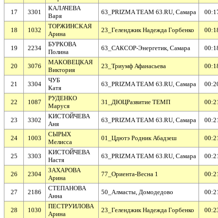
КАЛАЧЕВА
17
3301
63_PRIZMA TEAM 63.RU, Самара
00:1
Варя
ТОРЖИНСКАЯ
18
1032
23_Геленджик Надежда Горбенко
00:1
Арина
БУРКОВА
19
2234
63_САКСОР-Энергетик, Самара
00:1
Полина
МАКОВЕЦКАЯ
20
3076
23_Триумф Афанасьева
00:1
Виктория
ЧУБ
21
3304
63_PRIZMA TEAM 63.RU, Самара
00:2
Катя
РУДЕНКО
22
1087
31_ДЮЦРазвитие ТЕМП
00:2
Маруся
КИСТОЙЧЕВА
23
3302
63_PRIZMA TEAM 63.RU, Самара
00:2
Аня
СЫРЫХ
24
1003
01_Цдютэ Родник Абадзеш
00:2
Мелисса
КИСТОЙЧЕВА
25
3303
63_PRIZMA TEAM 63.RU, Самара
00:2
Настя
ЗАХАРОВА
26
2304
77_Ориента-Весна 1
00:2
Арина
СТЕПАНОВА
27
2186
50_Алмасты, Домодедово
00:2
Анна
ПЕСТРУИЛОВА
28
1030
23_Геленджик Надежда Горбенко
00:2
Арина