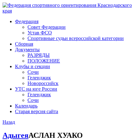
Федерация
Совет Федерации
Устав ФСО
Спортивные судьи всероссийской категории
Сборная
Документы
РАЗРЯДЫ
ПОЛОЖЕНИЕ
Клубы и секции
Сочи
Геленджик
Новороссийск
УТС на юге России
Геленджик
Сочи
Календарь
Старая версия сайта
Назад
Адыгея
АСЛАН ХУАКО