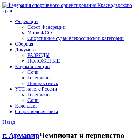
Федерация
Совет Федерации
Устав ФСО
Спортивные судьи всероссийской категории
Сборная
Документы
РАЗРЯДЫ
ПОЛОЖЕНИЕ
Клубы и секции
Сочи
Геленджик
Новороссийск
УТС на юге России
Геленджик
Сочи
Календарь
Старая версия сайта
Назад
г. Армавир
Чемпионат и первенство