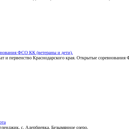
внования ФСО КК (ветераны и дети).
онат и первенство Краснодарского края. Открытые соревнования 
рта
еленджик, с. Адербиевка, Безымянное озеро.