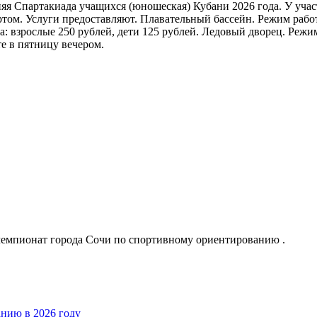
етняя Спартакиада учащихся (юношеская) Кубани 2026 года. У уча
м. Услуги предоставляют. Плавательный бассейн. Режим работы: п
а: взрослые 250 рублей, дети 125 рублей. Ледовый дворец. Режим
е в пятницу вечером.
я чемпионат города Сочи по спортивному ориентированию .
нию в 2026 году