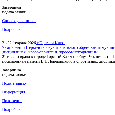
Завершена
подача заявки
Cписок участников
Подробнее →
21-22 февраля 2026
г.Горячий Ключ
Чемпионат и Первенство муниципального образования муници
дисциплинах "кросс-спринт" и "кросс-многодневный"
21 и 22 февраля в городе Горячий Ключ пройдут Чемпионат 
посвященные памяти В.П. Баршадского в спортивных дисципли
Завершена
подача заявки
Подать заявку
Информация
Положение
Подробнее →