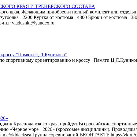
КОГО КРАЯ И ТРЕНЕРСКОГО СОСТАВА
кого края. Желающим приобрести полный комплект или отдельн
Футболка - 2200 Куртка от костюма - 4300 Брюки от костюма - 
очты: vladushki@yandex.ru
 кроссу "Памяти Ц.Л.Куникова"
ия по спортивному ориентированию и кроссу "Памяти Ц.Л.Кунико
026»
Геленджик Краснодарского края, пройдут Всероссийские спортив
ию «Чёрное море - 2026» (кроссовые дисциплины). Проводящая
//t.me/okblacksea Группа соревнований ВКОНТАКТЕ https://vk.ru/