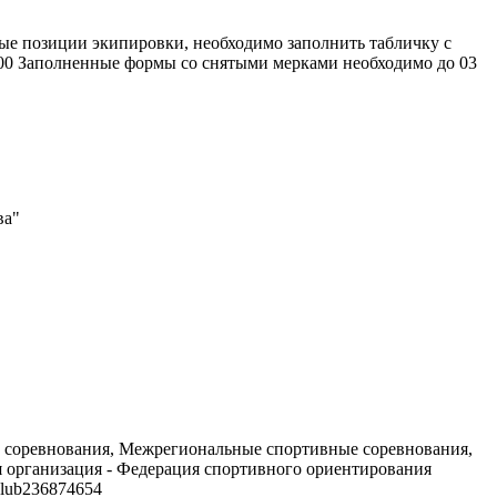
ые позиции экипировки, необходимо заполнить табличку с
3800 Заполненные формы со снятыми мерками необходимо до 03
ва"
ные соревнования, Межрегиональные спортивные соревнования,
 организация - Федерация спортивного ориентирования
club236874654